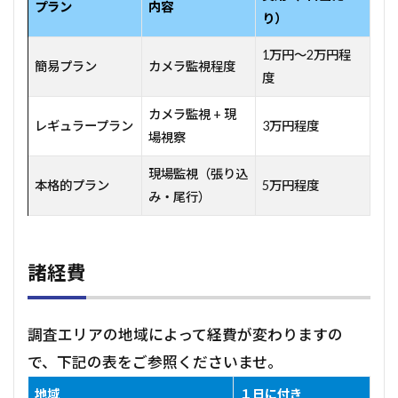
プラン
内容
り）
1万円～2万円程
簡易プラン
カメラ監視程度
度
カメラ監視 + 現
レギュラープラン
3万円程度
場視察
現場監視（張り込
本格的プラン
5万円程度
み・尾行）
諸経費
調査エリアの地域によって経費が変わりますの
で、下記の表をご参照くださいませ。
地域
１日に付き