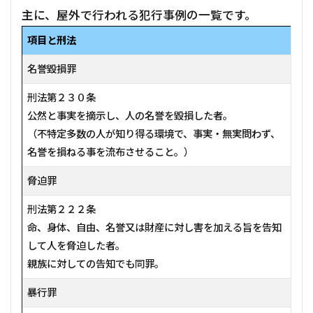
主に、屋外で行われる犯行事例の一覧です。
項目と刑法
名誉毀損罪
刑法第２３０条
公然と事実を摘示し、人の名誉を
毀損
した者。
（不特定多数の人が知り得る環境で、事実・無実問わず、
名誉を損ねる事を流布させること。）
脅迫罪
刑法第２２２条
命、身体、自由、名誉又は財産に対し害を加える旨を告知
して人を脅迫した者。
親族に対しての告知でも同罪。
暴行罪