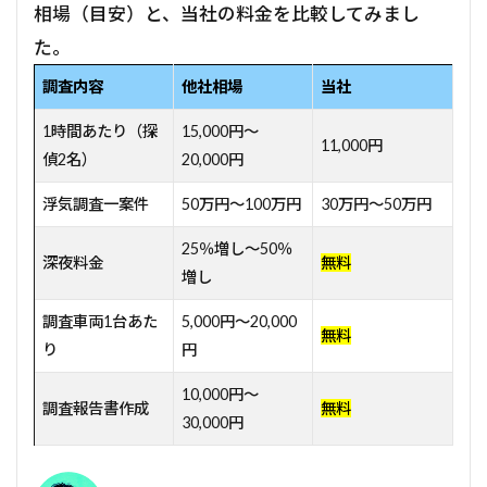
相場（目安）と、当社の料金を比較してみまし
た。
調査内容
他社相場
当社
1時間あたり（探
15,000円～
11,000円
偵2名）
20,000円
浮気調査一案件
50万円～100万円
30万円～50万円
25％増し～50％
深夜料金
無料
増し
調査車両1台あた
5,000円～20,000
無料
り
円
10,000円～
調査報告書作成
無料
30,000円