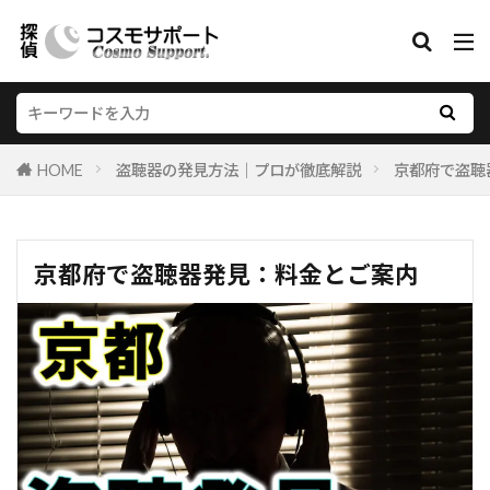
HOME
盗聴器の発見方法｜プロが徹底解説
京都府で盗聴
京都府で盗聴器発見：料金とご案内