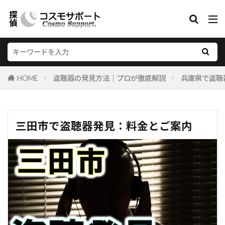
HOME
盗聴器の発見方法｜プロが徹底解説
兵庫県で盗聴
三田市で盗聴器発見：料金とご案内