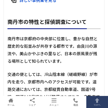
詳しい事例集を見る
南丹市の特性と探偵調査について
南丹市は京都府の中央部に位置し、豊かな自然と
歴史的な街並みが共存する都市です。由良川の源
流や、美山かやぶきの里など、日本の原風景が残
る場所として知られています。
交通の便としては、JR山陰本線（嵯峨野線）が市
内を走り、京都市内へのアクセスが可能です。道
路交通においては、京都縦貫自動車道、国道9号
線、国道162号線などが整備されており、自動車で
の移動も便利です。
ホーム
シェア
メニュー
電話
TOPへ