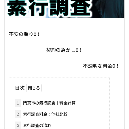
不安の煽り
0！
契約の急かし
0！
不透明な料金
0！
目次
1
門真市の素行調査｜料金計算
2
素行調査料金：他社比較
3
素行調査の流れ