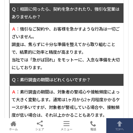
Ｑ：相談に伺ったら、契約を急かされたり、強引な営業は
ありませんか？
Ａ
：強引なご契約や、お客様を急かすような行為は一切ご
ざいません。
調査は、焦らずに十分な準備を整えてから取り組むこと
で、結果的に効率と精度が高まります。
当社では「急がば回れ」をモットーに、入念な準備を大切
にしております。
Ｑ：素行調査の期間はどれくらいですか？
Ａ
：素行調査の期間は、対象者の警戒心や接触頻度によっ
て大きく変動します。通常は1ヶ月から2ヶ月程度かかるケ
ースが多いですが、対象者が警戒している場合や、接触頻
度が低い場合は、それ以上かかることもあります。
Ｑ：浮気調査の費用はどれくらいですか？
ホーム
シェア
メニュー
電話
TOPへ