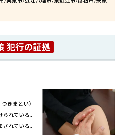
市/栗東市/近江八幡市/東近江市/彦根市/米原
策 犯行の証拠
・つきまとい）
けられている。
まされている。