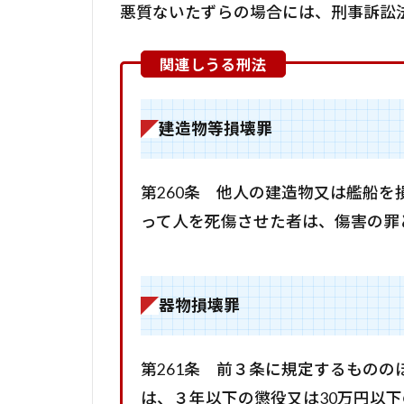
悪質ないたずらの場合には、刑事訴訟
建造物等損壊罪
第260条 他人の建造物又は艦船
って人を死傷させた者は、傷害の罪
器物損壊罪
第261条 前３条に規定するもの
は、３年以下の懲役又は30万円以