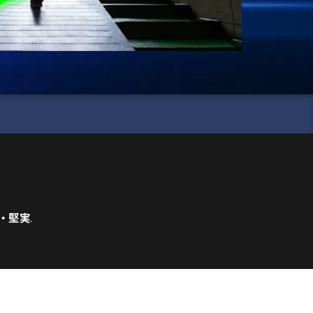
・堅実
.