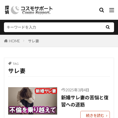
HOME
サレ妻
TAG
サレ妻
2025年3月4日
新婚サレ妻の苦悩と復
習への道筋
続きを読む